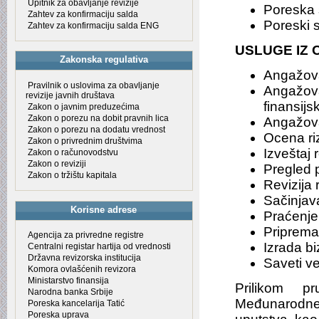
Upitnik za obavljanje revizije
Poreska s
Zahtev za konfirmaciju salda
Poreski s
Zahtev za konfirmaciju salda ENG
USLUGE IZ 
Zakonska regulativa
Angažovan
Pravilnik o uslovima za obavljanje
Angažov
revizije javnih društava
finansijs
Zakon o javnim preduzećima
Zakon o porezu na dobit pravnih lica
Angažovan
Zakon o porezu na dodatu vrednost
Ocena riz
Zakon o privrednim društvima
Izveštaj
Zakon o računovodstvu
Zakon o reviziji
Pregled p
Zakon o tržištu kapitala
Revizija
Sačinjava
Korisne adrese
Praćenje 
Pripreman
Agencija za privredne registre
Izrada b
Centralni registar hartija od vrednosti
Državna revizorska institucija
Saveti v
Komora ovlašćenih revizora
Ministarstvo finansija
Prilikom p
Narodna banka Srbije
Međunarodne
Poreska kancelarija Tatić
Poreska uprava