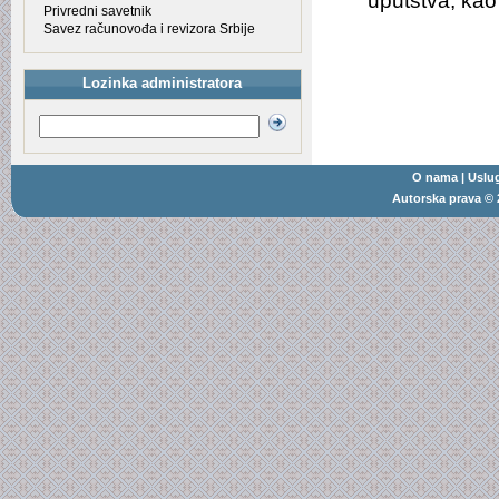
uputstva, kao
Privredni savetnik
Savez računovođa i revizora Srbije
Lozinka administratora
O nama
|
Uslu
Autorska prava
© 